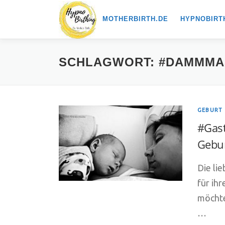
Zum
MOTHERBIRTH.DE
HYPNOBIRT
Inhalt
springen
SCHLAGWORT:
#DAMMMA
GEBURT
#Gast
Gebu
Die lie
für ih
möchte
…