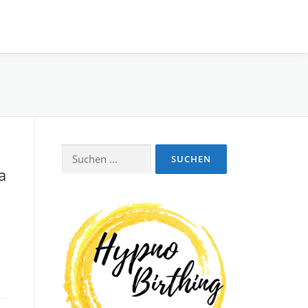
Suchen
a
nach: