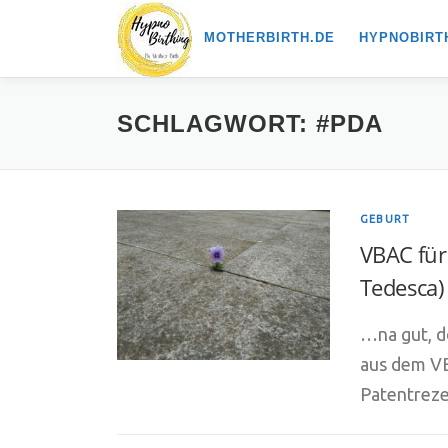
Zum
MOTHERBIRTH.DE
HYPNOBIRT
Inhalt
springen
SCHLAGWORT:
#PDA
GEBURT
VBAC für
Tedesca)
…na gut, d
aus dem VBA
Patentreze