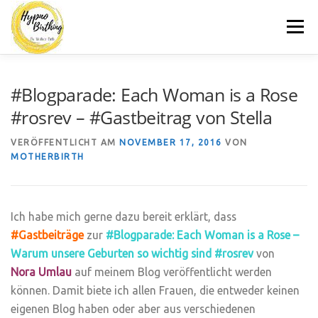
Zum
Menü
Inhalt
springen
MOTHERBIRTH.DE
HYPNOBIRTHING
KURSE
#Blogparade: Each Woman is a Rose
#rosrev – #Gastbeitrag von Stella
BLOG
KONTAKT
VERÖFFENTLICHT AM
NOVEMBER 17, 2016
VON
MOTHERBIRTH
Ich habe mich gerne dazu bereit erklärt, dass
#Gastbeiträge
zur
#Blogparade: Each Woman is a Rose –
Warum unsere Geburten so wichtig sind #rosrev
von
Nora
Umlau
auf meinem Blog veröffentlicht werden
können. Damit biete ich allen Frauen, die entweder keinen
eigenen Blog haben oder aber aus verschiedenen