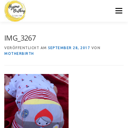
Zum
Menü
Inhalt
springen
MOTHERBIRTH.DE
HYPNOBIRTHING
KURSE
IMG_3267
VERÖFFENTLICHT AM
SEPTEMBER 28, 2017
VON
MOTHERBIRTH
BLOG
KONTAKT