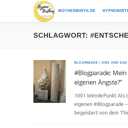
Zum
MOTHERBIRTH.DE
HYPNOBIRT
Inhalt
springen
SCHLAGWORT:
#ENTSCHE
BLOGPARADE
/
DIES UND DAS
#Blogparade: Mein
eigenen Ängste?“
1001 WendePunkt Als di
eigenen #Blogparade – 
begeistert von dem 