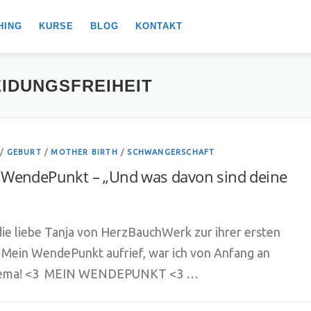
HING
KURSE
BLOG
KONTAKT
IDUNGSFREIHEIT
/
GEBURT
/
MOTHER BIRTH
/
SCHWANGERSCHAFT
 WendePunkt – „Und was davon sind deine
e liebe Tanja von HerzBauchWerk zur ihrer ersten
Mein WendePunkt aufrief, war ich von Anfang an
Thema! <3 MEIN WENDEPUNKT <3 …