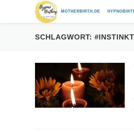
Zum
MOTHERBIRTH.DE
HYPNOBIRT
Inhalt
springen
SCHLAGWORT:
#INSTINK