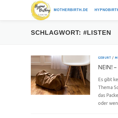
Zum
MOTHERBIRTH.DE
HYPNOBIRT
Inhalt
springen
SCHLAGWORT:
#LISTEN
GEBURT
/
M
NEIN! –
Es gibt k
Thema Sch
das Packe
oder wen