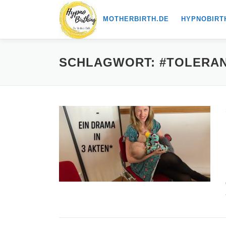
Zum
MOTHERBIRTH.DE
HYPNOBIRT
Inhalt
springen
SCHLAGWORT:
#TOLERA