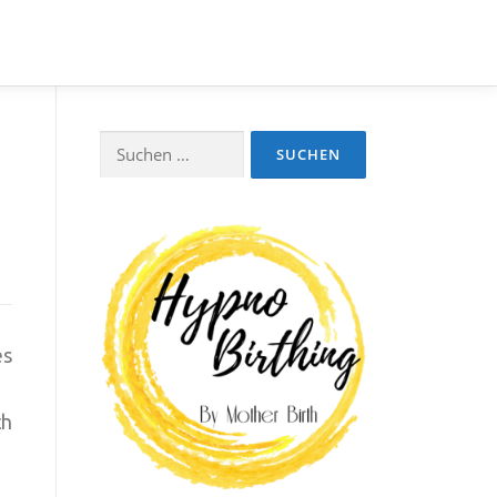
Suchen
nach:
es
ch