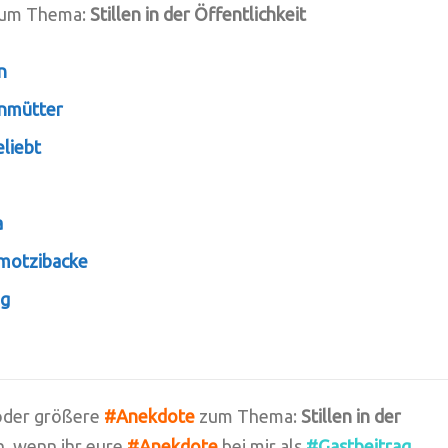
um Thema:
Stillen in der Öffentlichkeit
n
nmütter
liebt
a
-motzibacke
ag
e oder größere
#Anekdote
zum Thema:
Stillen in der
n, wenn ihr eure
#Anekdote
bei mir als
#Gastbeitrag