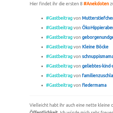
Hier findet ihr die ersten 8
#Anekdoten
z
#Gastbeitrag
von
Mutterstiefche
#Gastbeitrag
von
ÖkoHippierabe
#Gastbeitrag
von
geborgenundge
#Gastbeitrag
von
Kleine Böcke
#Gastbeitrag
von
schnuppismam
#Gastbeitrag
von
geliebtes-kind
#Gastbeitrag
von
familienzuschl
#Gastbeitrag
von
fledermama
Vielleicht habt ihr auch eine nette klein
Öffentlichkeit
. Ich würde mich sehr freue