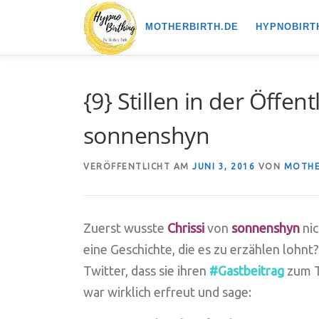
Zum
MOTHERBIRTH.DE
HYPNOBIRT
Inhalt
springen
{9} Stillen in der Öffen
sonnenshyn
VERÖFFENTLICHT AM
JUNI 3, 2016
VON
MOTHE
Zuerst wusste
Chrissi
von
sonnenshyn
nic
eine Geschichte, die es zu erzählen lohn
Twitter, dass sie ihren
#Gastbeitrag
zum 
war wirklich erfreut und sage: