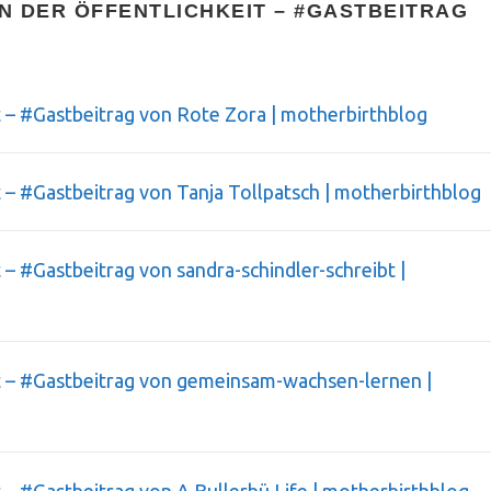
 IN DER ÖFFENTLICHKEIT – #GASTBEITRAG
eit – #Gastbeitrag von Rote Zora | motherbirthblog
it – #Gastbeitrag von Tanja Tollpatsch | motherbirthblog
it – #Gastbeitrag von sandra-schindler-schreibt |
eit – #Gastbeitrag von gemeinsam-wachsen-lernen |
it – #Gastbeitrag von A Bullerbü Life | motherbirthblog