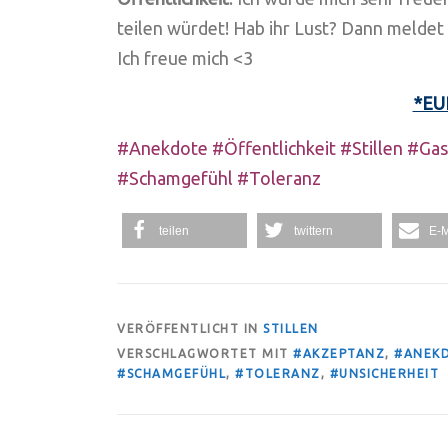
teilen würdet! Hab ihr Lust? Dann meldet 
Ich freue mich <3
*EU
#Anekdote #Öffentlichkeit #Stillen #Gas
#Schamgefühl #Toleranz
teilen
twittern
E-M
VERÖFFENTLICHT IN
STILLEN
VERSCHLAGWORTET MIT
#AKZEPTANZ
,
#ANEK
#SCHAMGEFÜHL
,
#TOLERANZ
,
#UNSICHERHEIT