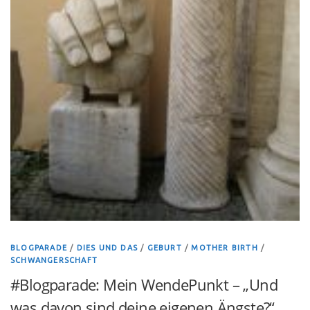
BLOGPARADE
/
DIES UND DAS
/
GEBURT
/
MOTHER BIRTH
/
SCHWANGERSCHAFT
#Blogparade: Mein WendePunkt – „Und
was davon sind deine eigenen Ängste?“