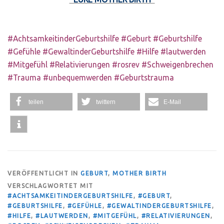
#AchtsamkeitinderGeburtshilfe #Geburt #Geburtshilfe
#Gefühle #GewaltinderGeburtshilfe #Hilfe #lautwerden
#Mitgefühl #Relativierungen #rosrev #Schweigenbrechen
#Trauma #unbequemwerden #Geburtstrauma
teilen
twittern
E-Mail
VERÖFFENTLICHT IN
GEBURT
,
MOTHER BIRTH
VERSCHLAGWORTET MIT
#ACHTSAMKEITINDERGEBURTSHILFE
,
#GEBURT
,
#GEBURTSHILFE
,
#GEFÜHLE
,
#GEWALTINDERGEBURTSHILFE
,
#HILFE
,
#LAUTWERDEN
,
#MITGEFÜHL
,
#RELATIVIERUNGEN
,