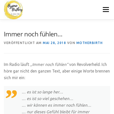
Zum
Menü
Inhalt
springen
MOTHERBIRTH.DE
HYPNOBIRTHING
KURSE
Immer noch fühlen…
VERÖFFENTLICHT AM
MAI 28, 2018
VON
MOTHERBIRTH
BLOG
KONTAKT
Im Radio läuft
„Immer noch fühlen“
von Revolverheld. Ich
höre gar nicht den ganzen Text, aber einige Worte brennen
sich mir ein:
… es ist so lange her…
… es ist so viel geschehen…
… wir können es immer noch fühlen…
… nur dieses Gefühl bleibt für immer