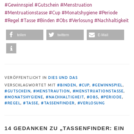
#Gewinnspiel #Gutschein #Menstruation
#Mentruationstasse #Cup #Monatshygiene #Periode
#Regel #Tasse #Binden #Obs #Verlosung #Nachhaltigkeit
teilen
twittern
E-Mail
VERÖFFENTLICHT IN
DIES UND DAS
VERSCHLAGWORTET MIT
#BINDEN
,
#CUP
,
#GEWINNSPIEL
,
#GUTSCHEIN
,
#MENSTRAUTION
,
#MENSTRUATIONSTASSE
,
#MONATSHYGIENE
,
#NACHHALTIGHEIT
,
#OBS
,
#PERIODE
,
#REGEL
,
#TASSE
,
#TASSENFINDER
,
#VERLOSUNG
14 GEDANKEN ZU „
TASSENFINDER: EIN