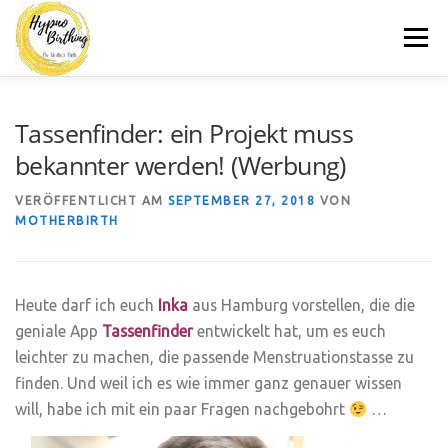
Zum
Menü
Inhalt
springen
MOTHERBIRTH.DE
HYPNOBIRTHING
KURSE
Tassenfinder: ein Projekt muss
bekannter werden! (Werbung)
BLOG
KONTAKT
VERÖFFENTLICHT AM
SEPTEMBER 27, 2018
VON
MOTHERBIRTH
Heute darf ich euch
Inka
aus Hamburg vorstellen, die die
geniale App
Tassenfinder
entwickelt hat, um es euch
leichter zu machen, die passende Menstruationstasse zu
finden. Und weil ich es wie immer ganz genauer wissen
will, habe ich mit ein paar Fragen nachgebohrt
…