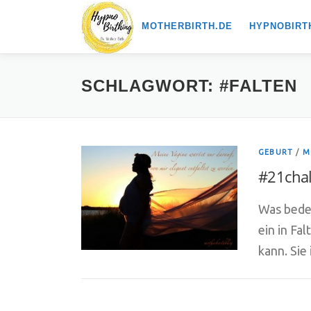
Zum
MOTHERBIRTH.DE
HYPNOBIRT
Inhalt
springen
SCHLAGWORT:
#FALTEN
GEBURT
/
M
#21chal
Was bedeu
ein in Fa
kann. Sie