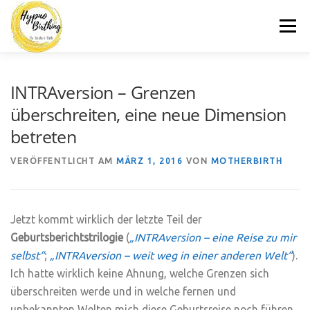
Zum
Menü
Inhalt
springen
MOTHERBIRTH.DE
HYPNOBIRTHING
KURSE
INTRAversion – Grenzen
überschreiten, eine neue Dimension
betreten
BLOG
KONTAKT
VERÖFFENTLICHT AM
MÄRZ 1, 2016
VON
MOTHERBIRTH
Jetzt kommt wirklich der letzte Teil der
Geburtsberichtstrilogie
(
„INTRAversion – eine Reise zu mir
selbst“
;
„INTRAversion – weit weg in einer anderen Welt“
).
Ich hatte wirklich keine Ahnung, welche Grenzen sich
überschreiten werde und in welche fernen und
unbekannten Welten mich diese Geburtsreise noch führen