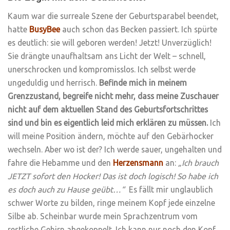
Kaum war die surreale Szene der Geburtsparabel beendet,
hatte
BusyBee
auch schon das Becken passiert. Ich spürte
es deutlich: sie will geboren werden! Jetzt! Unverzüglich!
Sie drängte unaufhaltsam ans Licht der Welt – schnell,
unerschrocken und kompromisslos. Ich selbst werde
ungeduldig und herrisch.
Befinde mich in meinem
Grenzzustand, begreife nicht mehr, dass meine Zuschauer
nicht auf dem aktuellen Stand des Geburtsfortschrittes
sind und bin es eigentlich leid mich erklären zu müssen.
Ich
will meine Position ändern, möchte auf den Gebärhocker
wechseln. Aber wo ist der? Ich werde sauer, ungehalten und
fahre die Hebamme und den
Herzensmann
an:
„Ich brauch
JETZT sofort den Hocker! Das ist doch logisch! So habe ich
es doch auch zu Hause geübt…“
Es fällt mir unglaublich
schwer Worte zu bilden, ringe meinem Kopf jede einzelne
Silbe ab. Scheinbar wurde mein Sprachzentrum vom
restliche Gehirn abgekoppelt. Ich kann nur noch den Kopf