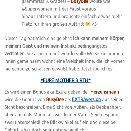
(Dammriss 3. Grades) –
BusyBee
wollte wie
#Superwoman mit der Faust voraus
hinausflattern und brauchte einfach etwas mehr
Platz für ihren großen Auftritt
<3
Dieser Tag hat mich eins gelehrt:
ich kann meinem Körper,
meinem Geist und meinem Instinkt bedingungslos
vertrauen.
Sie arbeiten auf wundervolle Weise zusammen.
Ihnen gemeinsam wohnt eine Weisheit inne, die ich vorher
nie genug zu schätzen gewußt habe. Jetzt tue ich es!
*EURE MOTHER BIRTH*
Es wird einen
Bonus
aka
Extra
geben: der
Herzensmann
wird die Geburt von
BusyBee
als
EXTRAversion
aus seiner
Sicht beschreiben. Eine Sicht von Außen, als Beobachter,
aber auch als Mann, als werdender Vater. Seid gespannt:
zwei unterschiedliche Blickwinkel auf ein und dieselbe
Geburt, aber doch sehr unterschiedlich.