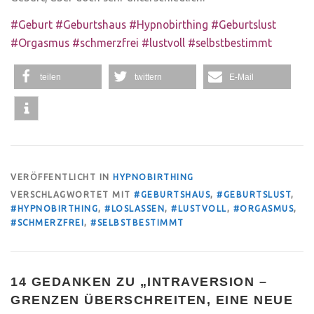
#Geburt #Geburtshaus #Hypnobirthing #Geburtslust
#Orgasmus #schmerzfrei #lustvoll #selbstbestimmt
teilen
twittern
E-Mail
VERÖFFENTLICHT IN
HYPNOBIRTHING
VERSCHLAGWORTET MIT
#GEBURTSHAUS
,
#GEBURTSLUST
,
#HYPNOBIRTHING
,
#LOSLASSEN
,
#LUSTVOLL
,
#ORGASMUS
,
#SCHMERZFREI
,
#SELBSTBESTIMMT
14 GEDANKEN ZU „
INTRAVERSION –
GRENZEN ÜBERSCHREITEN, EINE NEUE