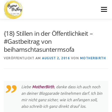
Zum
Menü
Inhalt
springen
MOTHERBIRTH.DE
HYPNOBIRTHING
KURSE
{18} Stillen in der Öffentlichkeit –
#Gastbeitrag von
beihamschtasuntermsofa
BLOG
KONTAKT
VERÖFFENTLICHT AM
AUGUST 2, 2016
VON
MOTHERBIRTH
Liebe
MotherBirth
, danke dass ich auch noch
an deiner Blogparade teilnehmen darf. Ich bin
mir nicht ganz sicher, wie ich anfangen soll,
also schreib ich ganz direkt drauf los.