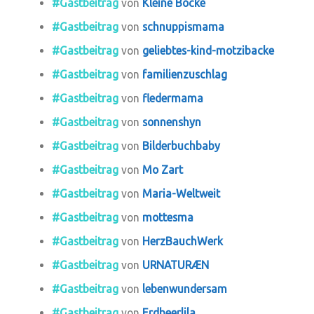
#Gastbeitrag
von
Kleine Böcke
#Gastbeitrag
von
schnuppismama
#Gastbeitrag
von
geliebtes-kind-motzibacke
#Gastbeitrag
von
familienzuschlag
#Gastbeitrag
von
fledermama
#Gastbeitrag
von
sonnenshyn
#Gastbeitrag
von
Bilderbuchbaby
#Gastbeitrag
von
Mo Zart
#Gastbeitrag
von
Maria-Weltweit
#Gastbeitrag
von
mottesma
#Gastbeitrag
von
HerzBauchWerk
#Gastbeitrag
von
URNATURÆN
#Gastbeitrag
von
lebenwundersam
#Gastbeitrag
von
Erdbeerlila