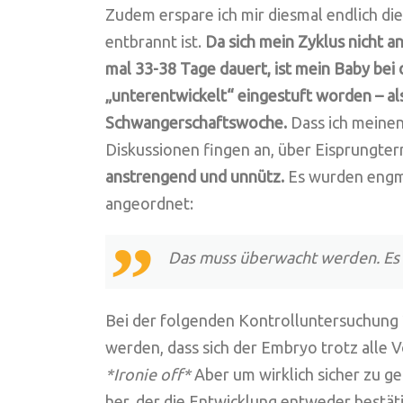
Zudem erspare ich mir diesmal endlich die
entbrannt ist.
Da sich mein Zyklus nicht an
mal 33-38 Tage dauert, ist mein Baby bei 
„unterentwickelt“ eingestuft worden – also
Schwangerschaftswoche.
Dass ich meinen
Diskussionen fingen an, über Eisprungte
anstrengend und unnütz.
Es wurden engma
angeordnet:
Das muss überwacht werden. Es 
Bei der folgenden Kontrolluntersuchung 
werden, dass sich der Embryo trotz all
*Ironie off*
Aber um wirklich sicher zu g
her, der die Entwicklung entweder bestäti