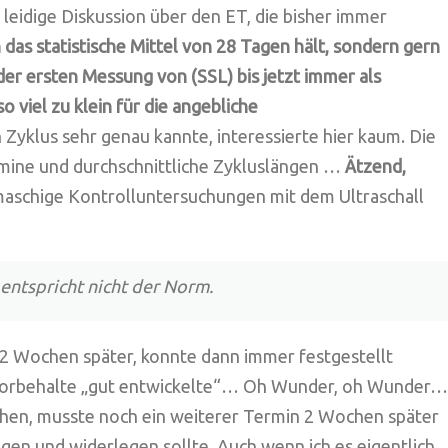
 leidige Diskussion über den ET, die bisher immer
 das statistische Mittel von 28 Tagen hält, sondern gern
der ersten Messung von (SSL) bis jetzt immer als
 viel zu klein für die angebliche
 Zyklus sehr genau kannte, interessierte hier kaum. Die
rmine und durchschnittliche Zykluslängen …
Ätzend,
schige Kontrolluntersuchungen mit dem Ultraschall
entspricht nicht der Norm.
2 Wochen später, konnte dann immer festgestellt
e Vorbehalte „gut entwickelte“… Oh Wunder, oh Wunder…
ehen, musste noch ein weiterer Termin 2 Wochen später
gen und widerlegen sollte. Auch wenn ich es eigentlich