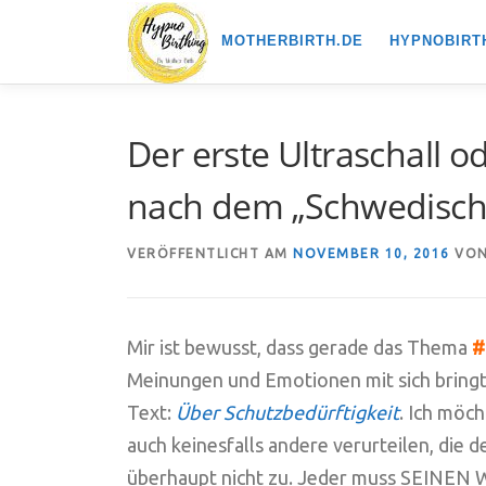
Zum
MOTHERBIRTH.DE
HYPNOBIRT
Inhalt
springen
Der erste Ultraschall o
nach dem „Schwedisch
VERÖFFENTLICHT AM
NOVEMBER 10, 2016
VO
Mir ist bewusst, dass gerade das Thema
#
Meinungen und Emotionen mit sich bringt
Text:
Über Schutzbedürftigkeit
. Ich möc
auch keinesfalls andere verurteilen, die 
überhaupt nicht zu. Jeder muss SEINEN We