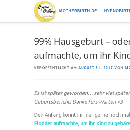
Zum
MOTHERBIRTH.DE
HYPNOBIRT
Inhalt
springen
99% Hausgeburt – oder 
aufmachte, um ihr Kind
VERÖFFENTLICHT AM
AUGUST 31, 2017
VON
M
Es ist später geworden… sehr viel später
Geburtsbericht! Danke fürs Warten <3
Den Anfang könnt ihr hier gerne noch mal
Flodder aufmachte, um ihr Kind zu gebä