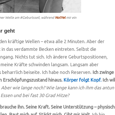
einer Welle am #Geburtsseil, während
NotYet
mir ein
r geht
den kräftige Wellen – etwa alle 2 Minuten. Aber der
 in das verdammte Becken eintreten. Selbst die
gang. Nichts tut sich. Ich ändere Geburtspositionen,
ur meine Kräfte schwinden langsam. Langsam aber
s beharrlich beiseite. Ich habe noch Reserven.
Ich zwinge
n Erschöpfungszustand hinaus.
Körper folgt Kopf.
Ich wil
Aber wie lange noch?
Wie lange kann ich ihm das antun
Essen und bei fast 30 Grad Hitze?
 brauche ihn. Seine Kraft. Seine Unterstützung – physisch
en. Baut mich auf. Stärkt mich. Gibt mir Halt.
Ich bin