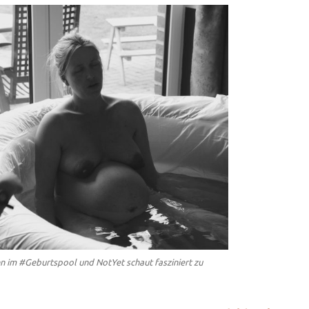
 im #Geburtspool und NotYet schaut fasziniert zu