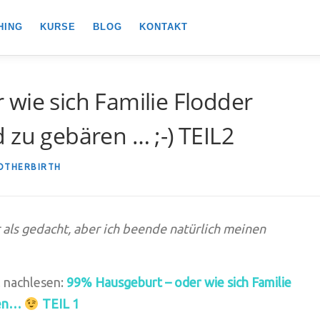
HING
KURSE
BLOG
KONTAKT
wie sich Familie Flodder
 zu gebären … ;-) TEIL2
OTHERBIRTH
 als gedacht, aber ich beende natürlich meinen
 nachlesen:
99% Hausgeburt – oder wie sich Familie
ren…
TEIL 1