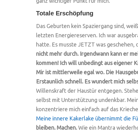
ganz wichtiger Punkt für mich.
Totale Erschöpfung
Das Geburten kein Spaziergang sind, weiß
letzten Energiereserven. Ich war ausgebra
hatte. Es musste JETZT was geschehen, d
nicht mehr durch. Irgendwann kann er mei
kommen! Ich will unbedingt aus eigener 
Mir ist mittlerweile egal wo. Die Hausgeb
Erstaunlich schnell. Es wundert mich selb
Willenskraft der Haustür entgegen. Stehe
selbst mit Unterstützung undenkbar. Mein
konzentriere mich einfach auf das Kriech
Meine innere Kakerlake übernimmt die F
bleiben. Machen.
Wie ein Mantra wiederho