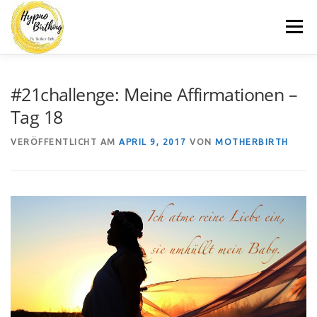
Zum
Menü
Inhalt
springen
MOTHERBIRTH.DE
HYPNOBIRTHING
KURSE
#21challenge: Meine Affirmationen –
Tag 18
BLOG
KONTAKT
VERÖFFENTLICHT AM
APRIL 9, 2017
VON
MOTHERBIRTH