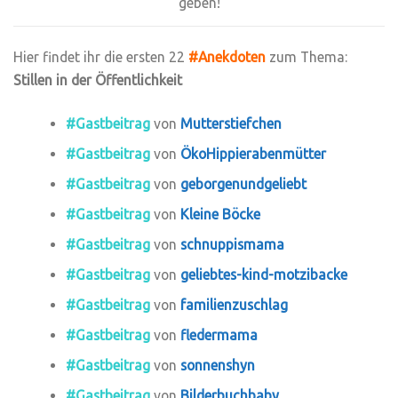
geben!
Hier findet ihr die ersten 22
#Anekdoten
zum Thema:
Stillen in der Öffentlichkeit
#Gastbeitrag
von
Mutterstiefchen
#Gastbeitrag
von
ÖkoHippierabenmütter
#Gastbeitrag
von
geborgenundgeliebt
#Gastbeitrag
von
Kleine Böcke
#Gastbeitrag
von
schnuppismama
#Gastbeitrag
von
geliebtes-kind-motzibacke
#Gastbeitrag
von
familienzuschlag
#Gastbeitrag
von
fledermama
#Gastbeitrag
von
sonnenshyn
#Gastbeitrag
von
Bilderbuchbaby