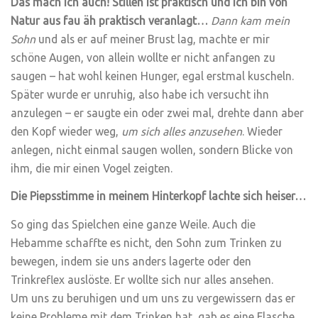
Das mach ich auch! Stillen ist praktisch
und ich bin von
Natur aus fau äh praktisch veranlagt…
Dann kam mein
Sohn
und als er auf meiner Brust lag, machte er mir
schöne Augen, von allein wollte er nicht anfangen zu
saugen – hat wohl keinen Hunger, egal erstmal kuscheln.
Später wurde er unruhig, also habe ich versucht ihn
anzulegen – er saugte ein oder zwei mal, drehte dann aber
den Kopf wieder weg,
um sich alles anzusehen
. Wieder
anlegen, nicht einmal saugen wollen, sondern Blicke von
ihm, die mir einen Vogel zeigten.
Die Piepsstimme in meinem Hinterkopf lachte sich heiser…
So ging das Spielchen eine ganze Weile. Auch die
Hebamme schaffte es nicht, den Sohn zum Trinken zu
bewegen, indem sie uns anders lagerte oder den
Trinkreflex auslöste. Er wollte sich nur alles ansehen.
Um uns zu beruhigen und um uns zu vergewissern das er
keine Probleme mit dem Trinken hat, gab es eine Flasche