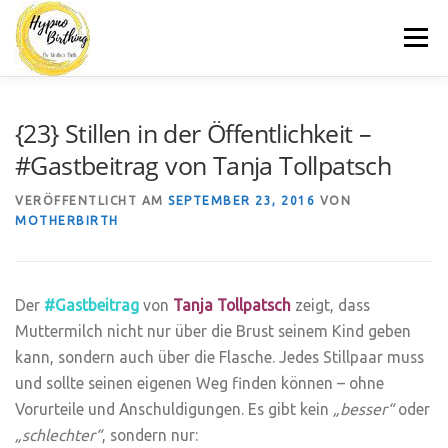
Zum
Menü
Inhalt
springen
MOTHERBIRTH.DE
HYPNOBIRTHING
KURSE
{23} Stillen in der Öffentlichkeit –
#Gastbeitrag von Tanja Tollpatsch
BLOG
KONTAKT
VERÖFFENTLICHT AM
SEPTEMBER 23, 2016
VON
MOTHERBIRTH
Der
#Gastbeitrag
von
Tanja
Tollpatsch
zeigt, dass
Muttermilch nicht nur über die Brust seinem Kind geben
kann, sondern auch über die Flasche. Jedes Stillpaar muss
und sollte seinen eigenen Weg finden können – ohne
Vorurteile und Anschuldigungen. Es gibt kein
„besser“
oder
„schlechter“
, sondern nur: